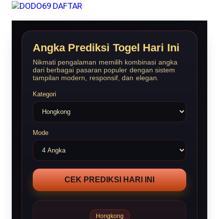
Angka Prediksi Togel Hari Ini
Nikmati pengalaman memilih kombinasi angka
dari berbagai pasaran populer dengan sistem
tampilan modern, responsif, dan elegan.
Kategori
Mode
CEK PREDIKSI HARI INI
Hongkong