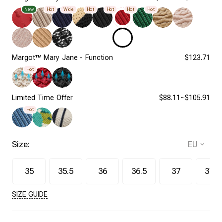
New
Hot
Wide
Hot
Hot
Hot
Hot
Margot™ Mary Jane - Function
$123.71
Hot
Limited Time Offer
$88.11~$105.91
Hot
Size:
35
35.5
36
36.5
37
37.5
SIZE GUIDE