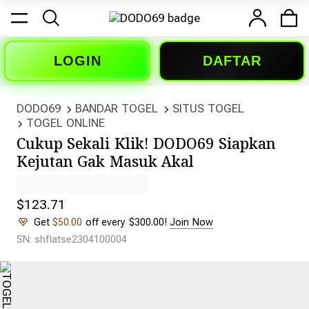
LOGIN
DAFTAR
DODO69
BANDAR TOGEL
SITUS TOGEL
TOGEL ONLINE
Cukup Sekali Klik! DODO69 Siapkan
Kejutan Gak Masuk Akal
$123.71
Get
$50.00
off every $300.00!
Join Now
SN: shflatse2304100004