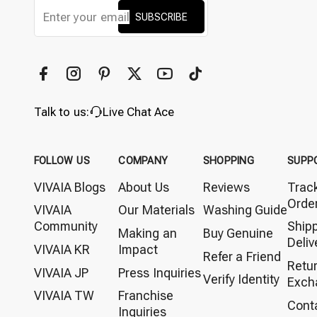
SUBSCRIBE
Talk to us:
Live Chat Ace
FOLLOW US
COMPANY
SHOPPING
SUPP
VIVAIA Blogs
About Us
Reviews
Trac
Orde
VIVAIA
Our Materials
Washing Guide
Community
Ship
Making an
Buy Genuine
Deliv
VIVAIA KR
Impact
Refer a Friend
Retu
VIVAIA JP
Press Inquiries
Verify Identity
Exch
VIVAIA TW
Franchise
Cont
Inquiries