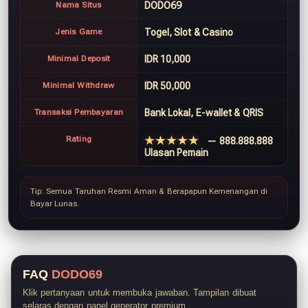
Nama Situs
DODO69
Jenis Game
Togel, Slot & Casino
Minimal Deposit
IDR 10,000
Minimal Withdraw
IDR 50,000
Transaksi Pembayaran
Bank Lokal, E-wallet & QRIS
Rating
★★★★★
— 888.888.888
Ulasan Pemain
Tip: Semua Taruhan Resmi Aman & Berapapun Kemenangan di
Bayar Lunas.
FAQ
DODO69
Klik pertanyaan untuk membuka jawaban. Tampilan dibuat
selaras dengan panel generator premium.