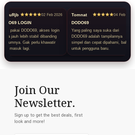
NinbuRjb
Tomnat
02 Feb 2026
04 Feb 2026
DODO69 LOGIN
DODO69
Sejak pakai DODO69, akses login
Yang paling saya suka dari
terasa jauh lebih stabil dibanding
DODO69 adalah tampilannya
sebelumnya. Gak perlu khawatir
simpel dan cepat dipahami, bahkan
gagal masuk lagi.
untuk pengguna baru.
Join Our
Newsletter.
Sign up to get the best deals, first
look and more!