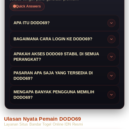
Quick Answers
APA ITU DODO69?
DODO69 adalah layanan situs bandar togel online IDN
BAGAIMANA CARA LOGIN KE DODO69?
resmi yang menghadirkan akses login aman, stabil,
dan mudah digunakan untuk berbagai pasaran
Pengguna cukup mengakses link resmi DODO69,
APAKAH AKSES DODO69 STABIL DI SEMUA
populer.
memasukkan username dan password, lalu masuk ke
PERANGKAT?
dashboard untuk mulai mengakses layanan yang
DODO69 dirancang agar tetap ringan dan stabil saat
tersedia.
PASARAN APA SAJA YANG TERSEDIA DI
diakses melalui desktop maupun mobile, sehingga
DODO69?
pengalaman pengguna terasa lebih nyaman.
Tersedia berbagai pasaran populer seperti Hongkong,
MENGAPA BANYAK PENGGUNA MEMILIH
Singapore, Sydney, dan beberapa pilihan lainnya yang
DODO69?
diperbarui secara rutin.
Karena tampilannya mudah dipahami, proses login
praktis, koneksi stabil, serta dukungan akses yang
Ulasan Nyata Pemain DODO69
dibuat lebih aman dan nyaman untuk pengguna harian.
Layanan Situs Bandar Togel Online IDN Resmi